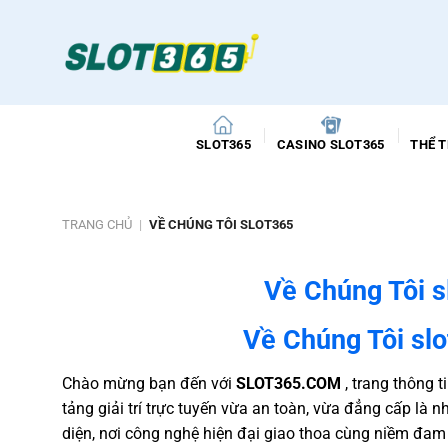
Chuyển
đến
nội
dung
SLOT365
CASINO SLOT365
THỂ 
TRANG CHỦ
|
VỀ CHÚNG TÔI SLOT365
Về Chúng Tôi s
Về Chúng Tôi sl
Chào mừng bạn đến với
SLOT365.COM
, trang thông t
tảng giải trí trực tuyến vừa an toàn, vừa đẳng cấp là n
diện, nơi công nghệ hiện đại giao thoa cùng niềm đam