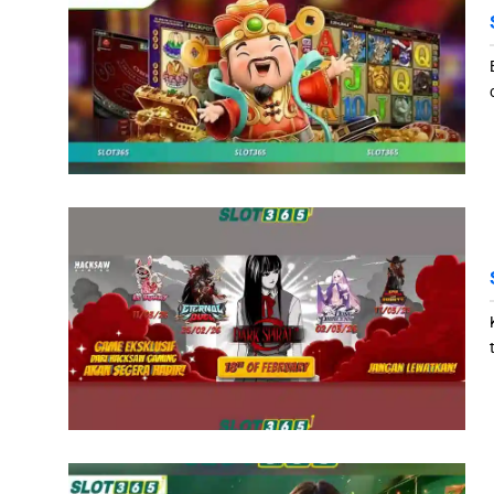
1. Ng
Uy tín là nền tảng sống còn của bất kỳ doanh nghiệp 
toàn hợp pháp và chịu sự giám sát nghiêm ngặt của cá
Được thành lập với mục tiêu trở thành "Nhà cái quốc d
PAGCOR (Philippine Amusement and Gaming Corpora
Curacao eGaming:
Chứng nhận qu