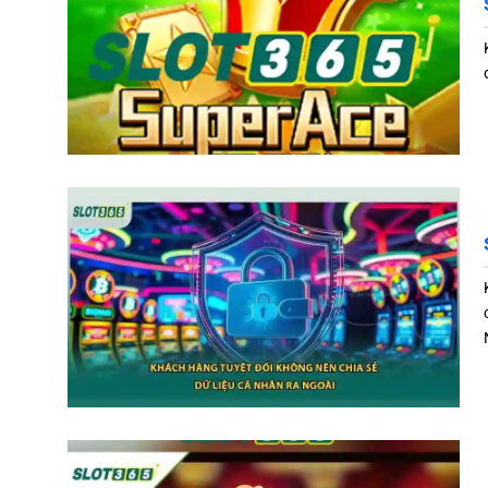
Mục Lục