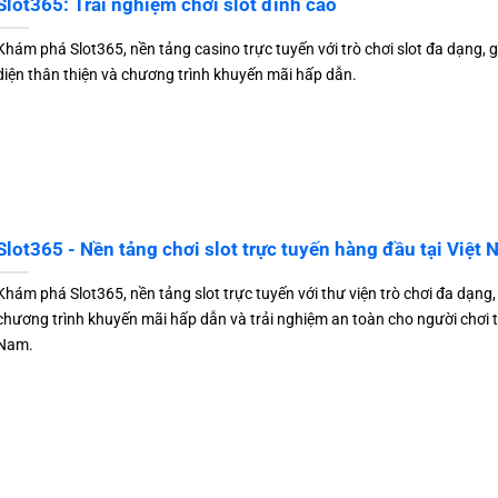
Slot365: Trải nghiệm chơi slot đỉnh cao
Khám phá Slot365, nền tảng casino trực tuyến với trò chơi slot đa dạng, 
diện thân thiện và chương trình khuyến mãi hấp dẫn.
Slot365 - Nền tảng chơi slot trực tuyến hàng đầu tại Việt
Giao dien trang chu slot365 hien dai va than thien voi nguoi dung
Khám phá Slot365, nền tảng slot trực tuyến với thư viện trò chơi đa dạng,
chương trình khuyến mãi hấp dẫn và trải nghiệm an toàn cho người chơi tạ
Nam.
1. Nguồn Gốc & Giấy Phép Hoạt Động Của slot365
2. Tầm Nhìn & Sứ Mệnh Thương Hiệu
3. Giá Trị Cốt Lõi: Điều Gì Làm Nên Sự Khác Biệt?