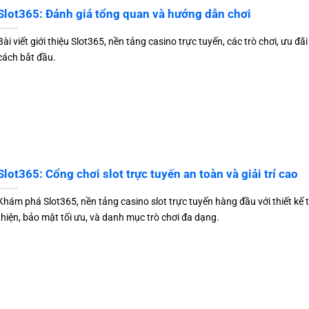
Slot365: Đánh giá tổng quan và hướng dẫn chơi
4. Kho Tàng Trò Chơi Đỉnh Cao Tại slot365
5. Cam Kết Bảo Mật & An Toàn Thông Tin
Bài viết giới thiệu Slot365, nền tảng casino trực tuyến, các trò chơi, ưu đãi
cách bắt đầu.
6. Dịch Vụ Chăm Sóc Khách Hàng 24/7
7. Cá Cược Có Trách Nhiệm
8. Kết Luận
uồn Gốc & Giấy Phép Hoạt Động Của s
nào trong ngành công nghiệp iGaming. Khi tìm hiểu
về chúng tôi
Slot365: Cổng chơi slot trực tuyến an toàn và giải trí cao
c tổ chức quốc tế.
Khám phá Slot365, nền tảng casino slot trực tuyến hàng đầu với thiết kế 
thiện, bảo mật tối ưu, và danh mục trò chơi đa dạng.
ân", slot365 đã nhanh chóng hoàn thiện hồ sơ pháp lý và nhận 
tion):
Giấy phép quyền lực nhất tại Châu Á, đảm bảo mọi hoạt
của chính phủ Philippines.
ốc tế cho phép chúng tôi cung cấp dịch vụ cá cược thể thao và