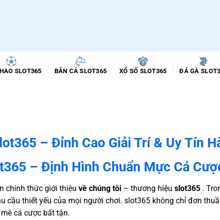
THAO SLOT365
BẮN CÁ SLOT365
XỔ SỐ SLOT365
ĐÁ GÀ SLOT
lot365 – Đỉnh Cao Giải Trí & Uy Tín 
ot365 – Định Hình Chuẩn Mực Cá Cượ
in chính thức giới thiệu
về chúng tôi
– thương hiệu
slot365
. Tr
hu cầu thiết yếu của mọi người chơi. slot365 không chỉ đơn thuần
 mê cá cược bất tận.