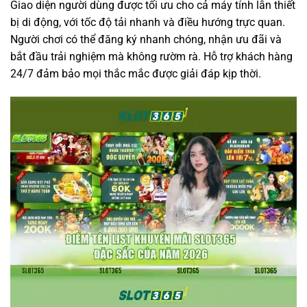
Giao diện người dùng được tối ưu cho cả máy tính lẫn thiết
bị di động, với tốc độ tải nhanh và điều hướng trực quan.
Người chơi có thể đăng ký nhanh chóng, nhận ưu đãi và
bắt đầu trải nghiệm mà không rườm rà. Hỗ trợ khách hàng
24/7 đảm bảo mọi thắc mắc được giải đáp kịp thời.