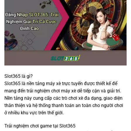
Slot365 là gì?
Slot365 là nền tảng máy xè trực tuyến được thiết kế để
mang đến trải nghiệm chơi máy xè dễ tiếp cận và giải trí.
Nền tảng này cung cấp các trò chơi xè đa dạng, giao diện
thân thiện và hệ thống thanh toán an toàn cho người chơi
ở nhiều khu vực trên thế giới.
Trải nghiệm chơi game tại Slot365