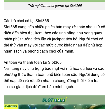
Trải nghiệm chơi game tại Slot365
Các trò chơi có tại Slot365
Slot365 cung cấp nhiều phiên bản máy xè khác nhau, từ cổ
điển đến hiện đại, kèm theo các tính năng như vòng quay
miễn phí, thưởng tích lũy và jackpot tiến bộ. Người chơi có
thể thử vận may với các mức cược khác nhau để phù hợp
ngân sách và phong cách chơi của mình.
An toàn và thanh toán tại Slot365
Nền tảng này chú trọng bảo mật với mã hóa dữ liệu và các
phương thức thanh toán phổ biến toàn cầu. Người dùng có
thể nạp tiền và rút tiền nhanh chóng, đồng thời kiểm tra
lịch sử giao dịch để đảm bảo minh bạch.