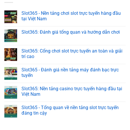
Slot365 - Nền tảng chơi slot trực tuyến hàng đầu
tại Việt Nam
Slot365: Đánh giá tổng quan và hướng dẫn chơi
Slot365: Cổng chơi slot trực tuyến an toàn và giải
trí cao
Slot365 - Đánh giá nền tảng máy đánh bạc trực
tuyến
Slot365: Nền tảng casino trực tuyến hàng đầu tại
Việt Nam
Slot365 - Tổng quan về nền tảng slot trực tuyến
đáng tin cậy