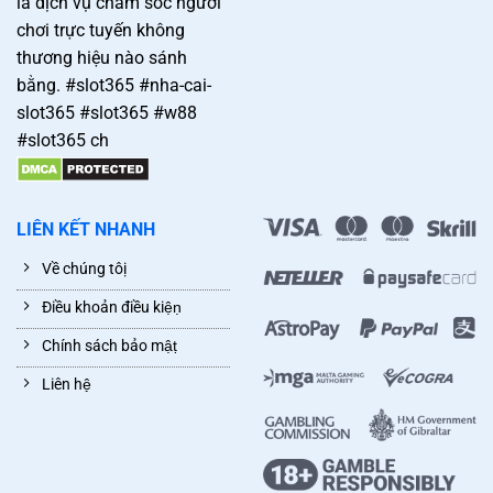
là dịch vụ chăm sóc người
chơi trực tuyến không
thương hiệu nào sánh
bằng. #slot365 #nha-cai-
slot365 #slot365 #w88
#slot365 ch
LIÊN KẾT NHANH
Về chúng tôị
Điều khoản điều kiệṇ
Chính sách bảo mậṭ
Liên hệ̣