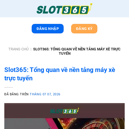
Chuyển
đến
nội
dung
ĐĂNG NHẬP
ĐĂNG KÝ
TRANG CHỦ
|
SLOT365: TỔNG QUAN VỀ NỀN TẢNG MÁY XÈ TRỰC
TUYẾN
Slot365: Tổng quan về nền tảng máy xè
trực tuyến
ĐÃ ĐĂNG TRÊN
THÁNG 07 07, 2026