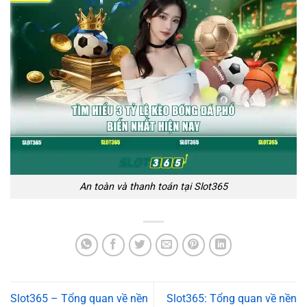
An toàn và thanh toán tại Slot365
Slot365 – Tổng quan về nền
Slot365: Tổng quan về nền