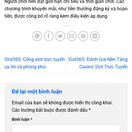
Người chơi nên đặt giới hạn chi tiêu và thời gian chơi. Các
chương trình khuyến mãi, như tiền thưởng đăng ký và hoàn
tiền, được công bố rõ ràng kèm điều kiện áp dụng.
Slot365: Cổng slot trực tuyến
Slot365: Đánh Giá Nền Tảng
uy tín và phong phú
Casino Slot Trực Tuyến
Để lại một bình luận
Email của bạn sẽ không được hiển thị công khai.
Các trường bắt buộc được đánh dấu
*
Bình luận
*