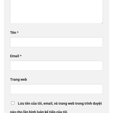
Tên
*
Email
*
Trang web
Lưu tên của tôi, email, và trang web trong trình duyệt
này cho lần bình luận kế tiếp của tôi.