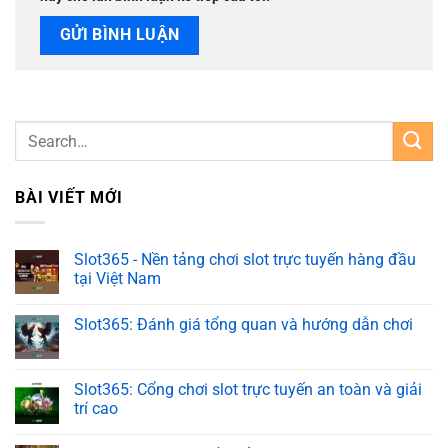
BÀI VIẾT MỚI
Slot365 - Nền tảng chơi slot trực tuyến hàng đầu
tại Việt Nam
Slot365: Đánh giá tổng quan và hướng dẫn chơi
Slot365: Cổng chơi slot trực tuyến an toàn và giải
trí cao